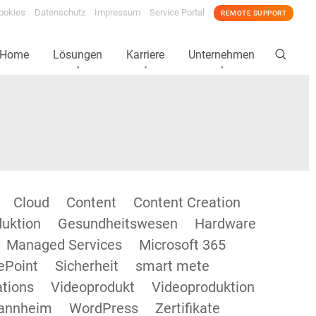
ookies
Datenschutz
Impressum
Service Portal
REMOTE SUPPORT
Home
Lösungen
Karriere
Unternehmen
Cloud
Content
Content Creation
duktion
Gesundheitswesen
Hardware
Managed Services
Microsoft 365
ePoint
Sicherheit
smart mete
tions
Videoprodukt
Videoproduktion
annheim
WordPress
Zertifikate