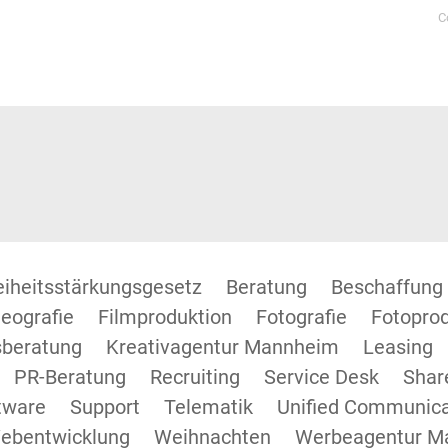
C
reiheitsstärkungsgesetz
Beratung
Beschaffung
eografie
Filmproduktion
Fotografie
Fotopro
beratung
Kreativagentur Mannheim
Leasing
PR-Beratung
Recruiting
Service Desk
Shar
tware
Support
Telematik
Unified Communica
ebentwicklung
Weihnachten
Werbeagentur M