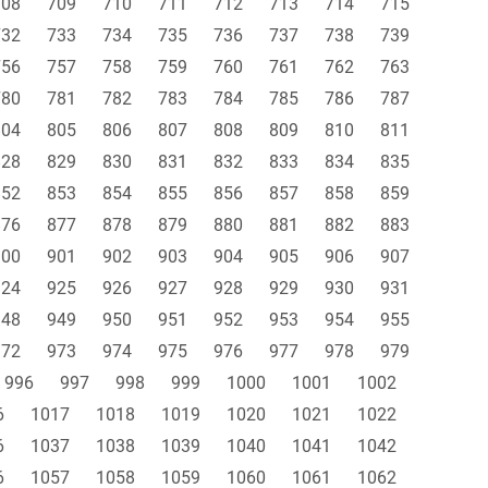
708
709
710
711
712
713
714
715
732
733
734
735
736
737
738
739
756
757
758
759
760
761
762
763
780
781
782
783
784
785
786
787
804
805
806
807
808
809
810
811
828
829
830
831
832
833
834
835
852
853
854
855
856
857
858
859
876
877
878
879
880
881
882
883
900
901
902
903
904
905
906
907
924
925
926
927
928
929
930
931
948
949
950
951
952
953
954
955
972
973
974
975
976
977
978
979
996
997
998
999
1000
1001
1002
6
1017
1018
1019
1020
1021
1022
6
1037
1038
1039
1040
1041
1042
6
1057
1058
1059
1060
1061
1062