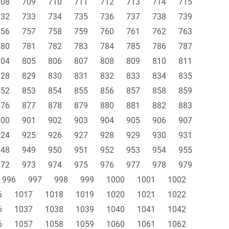
708
709
710
711
712
713
714
715
732
733
734
735
736
737
738
739
756
757
758
759
760
761
762
763
780
781
782
783
784
785
786
787
804
805
806
807
808
809
810
811
828
829
830
831
832
833
834
835
852
853
854
855
856
857
858
859
876
877
878
879
880
881
882
883
900
901
902
903
904
905
906
907
924
925
926
927
928
929
930
931
948
949
950
951
952
953
954
955
972
973
974
975
976
977
978
979
996
997
998
999
1000
1001
1002
6
1017
1018
1019
1020
1021
1022
6
1037
1038
1039
1040
1041
1042
6
1057
1058
1059
1060
1061
1062