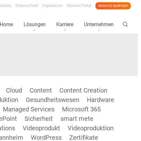
ookies
Datenschutz
Impressum
Service Portal
REMOTE SUPPORT
Home
Lösungen
Karriere
Unternehmen
Cloud
Content
Content Creation
duktion
Gesundheitswesen
Hardware
Managed Services
Microsoft 365
ePoint
Sicherheit
smart mete
tions
Videoprodukt
Videoproduktion
annheim
WordPress
Zertifikate