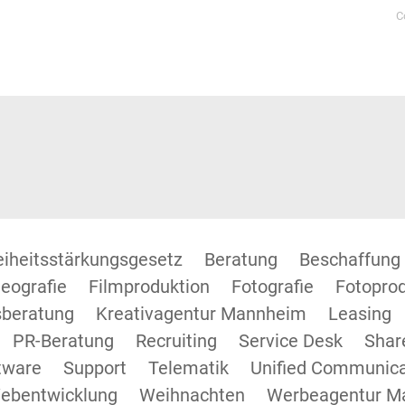
C
reiheitsstärkungsgesetz
Beratung
Beschaffung
eografie
Filmproduktion
Fotografie
Fotopro
beratung
Kreativagentur Mannheim
Leasing
PR-Beratung
Recruiting
Service Desk
Shar
tware
Support
Telematik
Unified Communica
ebentwicklung
Weihnachten
Werbeagentur M