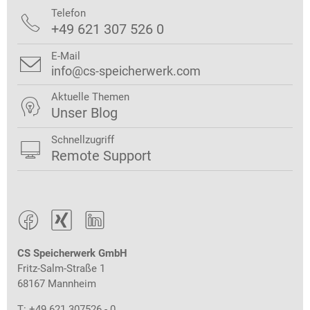
Telefon

+49 621 307 526 0
E-Mail

info@cs-speicherwerk.com
Aktuelle Themen

Unser Blog
Schnellzugriff

Remote Support



CS Speicherwerk GmbH
Fritz-Salm-Straße 1
68167 Mannheim
T: +49 621 307526 - 0