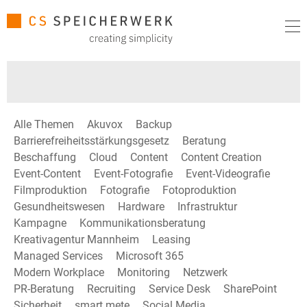
Alle Themen
Akuvox
Backup
Barrierefreiheitsstärkungsgesetz
Beratung
Beschaffung
Cloud
Content
Content Creation
Event-Content
Event-Fotografie
Event-Videografie
Filmproduktion
Fotografie
Fotoproduktion
Gesundheitswesen
Hardware
Infrastruktur
Kampagne
Kommunikationsberatung
Kreativagentur Mannheim
Leasing
Managed Services
Microsoft 365
Modern Workplace
Monitoring
Netzwerk
PR-Beratung
Recruiting
Service Desk
SharePoint
Sicherheit
smart mete
Social Media