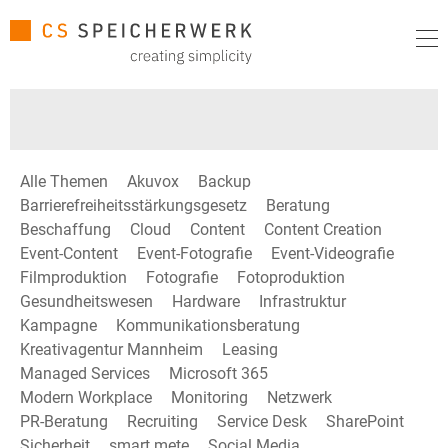
Alle Themen
Akuvox
Backup
Barrierefreiheitsstärkungsgesetz
Beratung
Beschaffung
Cloud
Content
Content Creation
Event-Content
Event-Fotografie
Event-Videografie
Filmproduktion
Fotografie
Fotoproduktion
Gesundheitswesen
Hardware
Infrastruktur
Kampagne
Kommunikationsberatung
Kreativagentur Mannheim
Leasing
Managed Services
Microsoft 365
Modern Workplace
Monitoring
Netzwerk
PR-Beratung
Recruiting
Service Desk
SharePoint
Sicherheit
smart mete
Social Media