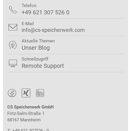
Telefon

+49 621 307 526 0
E-Mail

info@cs-speicherwerk.com
Aktuelle Themen

Unser Blog
Schnellzugriff

Remote Support



CS Speicherwerk GmbH
Fritz-Salm-Straße 1
68167 Mannheim
T: +49 621 307526 - 0