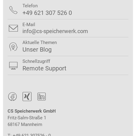
Telefon

+49 621 307 526 0
E-Mail

info@cs-speicherwerk.com
Aktuelle Themen

Unser Blog
Schnellzugriff

Remote Support



CS Speicherwerk GmbH
Fritz-Salm-Straße 1
68167 Mannheim
T: +49 621 307526 - 0