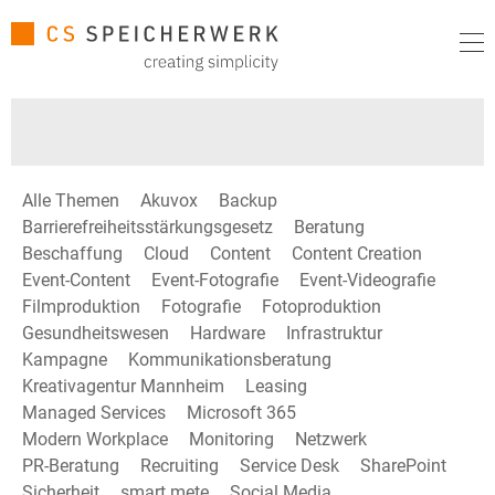
Alle Themen
Akuvox
Backup
Barrierefreiheitsstärkungsgesetz
Beratung
Beschaffung
Cloud
Content
Content Creation
Event-Content
Event-Fotografie
Event-Videografie
Filmproduktion
Fotografie
Fotoproduktion
Gesundheitswesen
Hardware
Infrastruktur
Kampagne
Kommunikationsberatung
Kreativagentur Mannheim
Leasing
Managed Services
Microsoft 365
Modern Workplace
Monitoring
Netzwerk
PR-Beratung
Recruiting
Service Desk
SharePoint
Sicherheit
smart mete
Social Media