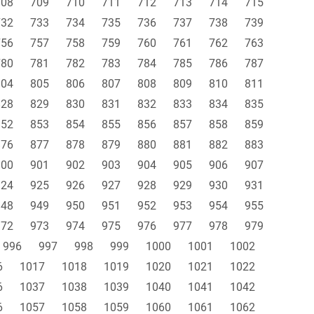
708
709
710
711
712
713
714
715
732
733
734
735
736
737
738
739
756
757
758
759
760
761
762
763
780
781
782
783
784
785
786
787
804
805
806
807
808
809
810
811
828
829
830
831
832
833
834
835
852
853
854
855
856
857
858
859
876
877
878
879
880
881
882
883
900
901
902
903
904
905
906
907
924
925
926
927
928
929
930
931
948
949
950
951
952
953
954
955
972
973
974
975
976
977
978
979
996
997
998
999
1000
1001
1002
6
1017
1018
1019
1020
1021
1022
6
1037
1038
1039
1040
1041
1042
6
1057
1058
1059
1060
1061
1062