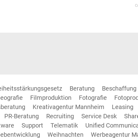
C
reiheitsstärkungsgesetz
Beratung
Beschaffung
eografie
Filmproduktion
Fotografie
Fotopro
beratung
Kreativagentur Mannheim
Leasing
PR-Beratung
Recruiting
Service Desk
Shar
tware
Support
Telematik
Unified Communica
ebentwicklung
Weihnachten
Werbeagentur M