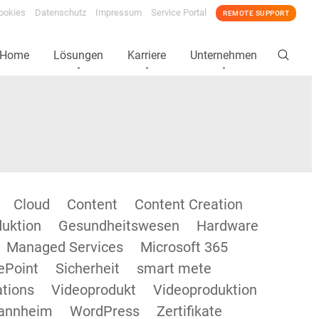
ookies
Datenschutz
Impressum
Service Portal
REMOTE SUPPORT
Home
Lösungen
Karriere
Unternehmen
Cloud
Content
Content Creation
duktion
Gesundheitswesen
Hardware
Managed Services
Microsoft 365
ePoint
Sicherheit
smart mete
tions
Videoprodukt
Videoproduktion
annheim
WordPress
Zertifikate