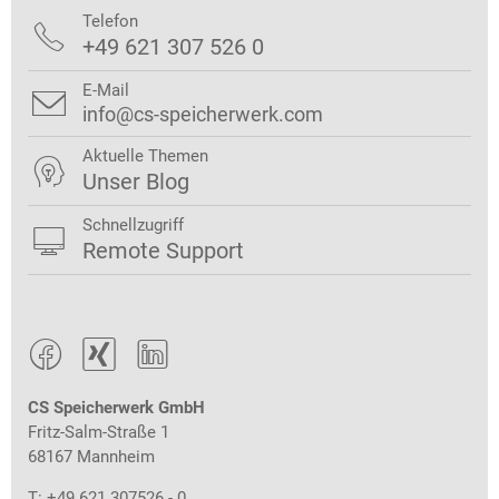
Telefon

+49 621 307 526 0
E-Mail

info@cs-speicherwerk.com
Aktuelle Themen

Unser Blog
Schnellzugriff

Remote Support



CS Speicherwerk GmbH
Fritz-Salm-Straße 1
68167 Mannheim
T: +49 621 307526 - 0