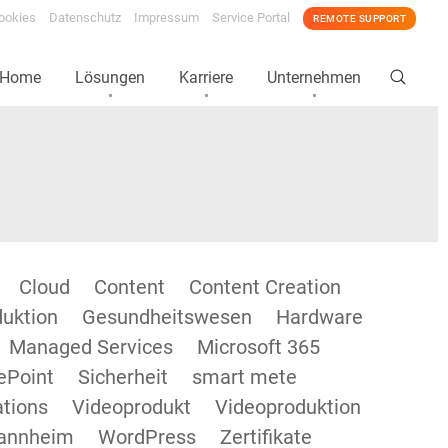
ookies
Datenschutz
Impressum
Service Portal
REMOTE SUPPORT
Home
Lösungen
Karriere
Unternehmen
Cloud
Content
Content Creation
duktion
Gesundheitswesen
Hardware
Managed Services
Microsoft 365
ePoint
Sicherheit
smart mete
tions
Videoprodukt
Videoproduktion
annheim
WordPress
Zertifikate