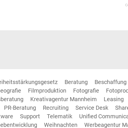
C
reiheitsstärkungsgesetz
Beratung
Beschaffung
eografie
Filmproduktion
Fotografie
Fotopro
beratung
Kreativagentur Mannheim
Leasing
PR-Beratung
Recruiting
Service Desk
Shar
tware
Support
Telematik
Unified Communica
ebentwicklung
Weihnachten
Werbeagentur M