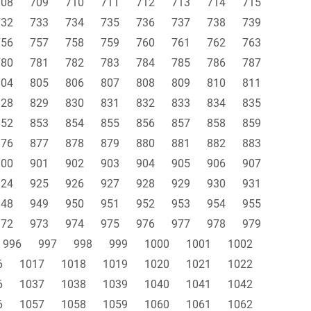
708
709
710
711
712
713
714
715
732
733
734
735
736
737
738
739
756
757
758
759
760
761
762
763
780
781
782
783
784
785
786
787
804
805
806
807
808
809
810
811
828
829
830
831
832
833
834
835
852
853
854
855
856
857
858
859
876
877
878
879
880
881
882
883
900
901
902
903
904
905
906
907
924
925
926
927
928
929
930
931
948
949
950
951
952
953
954
955
972
973
974
975
976
977
978
979
996
997
998
999
1000
1001
1002
6
1017
1018
1019
1020
1021
1022
6
1037
1038
1039
1040
1041
1042
6
1057
1058
1059
1060
1061
1062