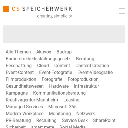
Alle Themen
Akuvox
Backup
Barrierefreiheitsstärkungsgesetz
Beratung
Beschaffung
Cloud
Content
Content Creation
Event-Content
Event-Fotografie
Event-Videografie
Filmproduktion
Fotografie
Fotoproduktion
Gesundheitswesen
Hardware
Infrastruktur
Kampagne
Kommunikationsberatung
Kreativagentur Mannheim
Leasing
Managed Services
Microsoft 365
Modern Workplace
Monitoring
Netzwerk
PR-Beratung
Recruiting
Service Desk
SharePoint
Sicherheit
smart mete
Social Media