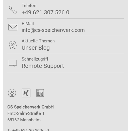
Telefon

+49 621 307 526 0
E-Mail

info@cs-speicherwerk.com
Aktuelle Themen

Unser Blog
Schnellzugriff

Remote Support



CS Speicherwerk GmbH
Fritz-Salm-Straße 1
68167 Mannheim
T: +49 621 307526 - 0