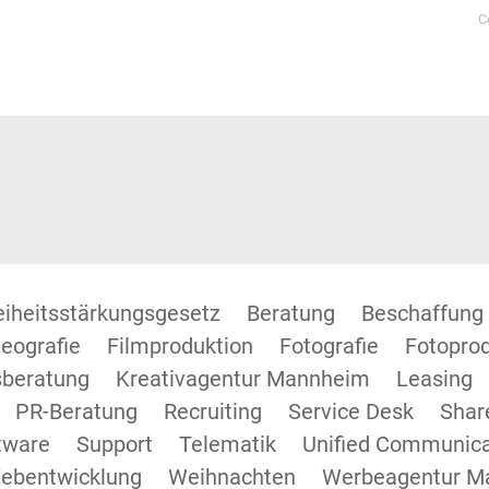
C
reiheitsstärkungsgesetz
Beratung
Beschaffung
eografie
Filmproduktion
Fotografie
Fotopro
beratung
Kreativagentur Mannheim
Leasing
PR-Beratung
Recruiting
Service Desk
Shar
tware
Support
Telematik
Unified Communica
ebentwicklung
Weihnachten
Werbeagentur M