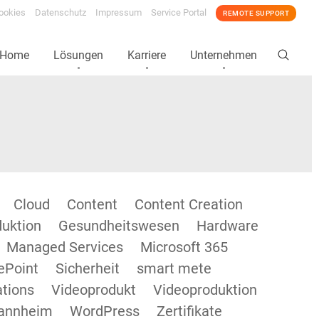
ookies
Datenschutz
Impressum
Service Portal
REMOTE SUPPORT
Home
Lösungen
Karriere
Unternehmen
Cloud
Content
Content Creation
duktion
Gesundheitswesen
Hardware
Managed Services
Microsoft 365
ePoint
Sicherheit
smart mete
tions
Videoprodukt
Videoproduktion
annheim
WordPress
Zertifikate