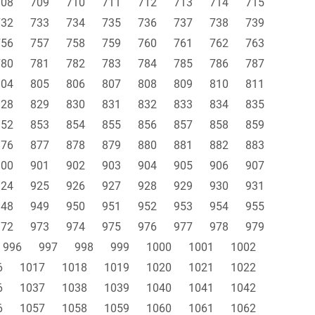
708
709
710
711
712
713
714
715
732
733
734
735
736
737
738
739
756
757
758
759
760
761
762
763
780
781
782
783
784
785
786
787
804
805
806
807
808
809
810
811
828
829
830
831
832
833
834
835
852
853
854
855
856
857
858
859
876
877
878
879
880
881
882
883
900
901
902
903
904
905
906
907
924
925
926
927
928
929
930
931
948
949
950
951
952
953
954
955
972
973
974
975
976
977
978
979
996
997
998
999
1000
1001
1002
6
1017
1018
1019
1020
1021
1022
6
1037
1038
1039
1040
1041
1042
6
1057
1058
1059
1060
1061
1062