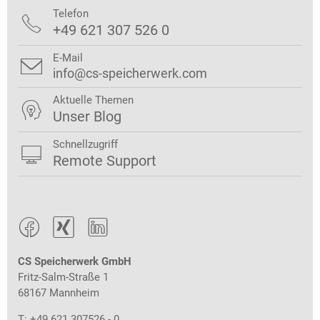
Telefon

+49 621 307 526 0
E-Mail

info@cs-speicherwerk.com
Aktuelle Themen

Unser Blog
Schnellzugriff

Remote Support



CS Speicherwerk GmbH
Fritz-Salm-Straße 1
68167 Mannheim
T: +49 621 307526 - 0