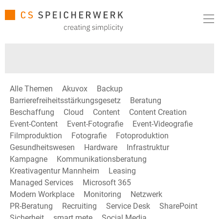
Alle Themen
Akuvox
Backup
Barrierefreiheitsstärkungsgesetz
Beratung
Beschaffung
Cloud
Content
Content Creation
Event-Content
Event-Fotografie
Event-Videografie
Filmproduktion
Fotografie
Fotoproduktion
Gesundheitswesen
Hardware
Infrastruktur
Kampagne
Kommunikationsberatung
Kreativagentur Mannheim
Leasing
Managed Services
Microsoft 365
Modern Workplace
Monitoring
Netzwerk
PR-Beratung
Recruiting
Service Desk
SharePoint
Sicherheit
smart mete
Social Media