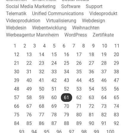
Social Media Marketing
Software
Support
Telematik
Unified Communications
Videoprodukt
Videoproduktion
Virtualisierung
Webdesign
Webdesin
Webentwicklung
Weihnachten
Werbeagentur Mannheim
WordPress
Zertifikate
1
2
3
4
5
6
7
8
9
10
11
12
13
14
15
16
17
18
19
20
21
22
23
24
25
26
27
28
29
30
31
32
33
34
35
36
37
38
39
40
41
42
43
44
45
46
47
48
49
50
51
52
53
54
55
56
57
58
59
60
61
62
63
64
65
66
67
68
69
70
71
72
73
74
75
76
77
78
79
80
81
82
83
84
85
86
87
88
89
90
91
92
93
94
95
96
97
98
99
100