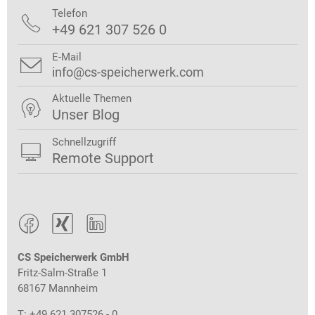
Telefon

+49 621 307 526 0
E-Mail

info@cs-speicherwerk.com
Aktuelle Themen

Unser Blog
Schnellzugriff

Remote Support



CS Speicherwerk GmbH
Fritz-Salm-Straße 1
68167 Mannheim
T: +49 621 307526 - 0