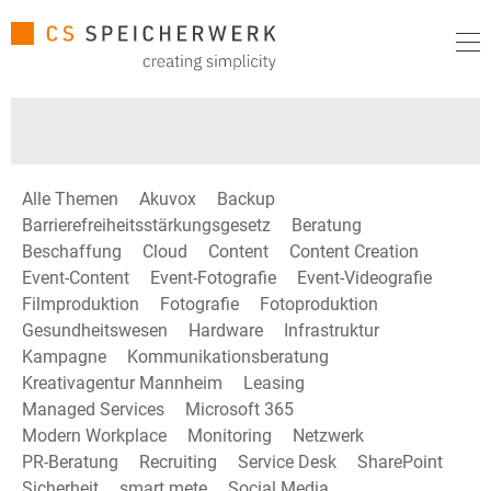
Alle Themen
Akuvox
Backup
Barrierefreiheitsstärkungsgesetz
Beratung
Beschaffung
Cloud
Content
Content Creation
Event-Content
Event-Fotografie
Event-Videografie
Filmproduktion
Fotografie
Fotoproduktion
Gesundheitswesen
Hardware
Infrastruktur
Kampagne
Kommunikationsberatung
Kreativagentur Mannheim
Leasing
Managed Services
Microsoft 365
Modern Workplace
Monitoring
Netzwerk
PR-Beratung
Recruiting
Service Desk
SharePoint
Sicherheit
smart mete
Social Media