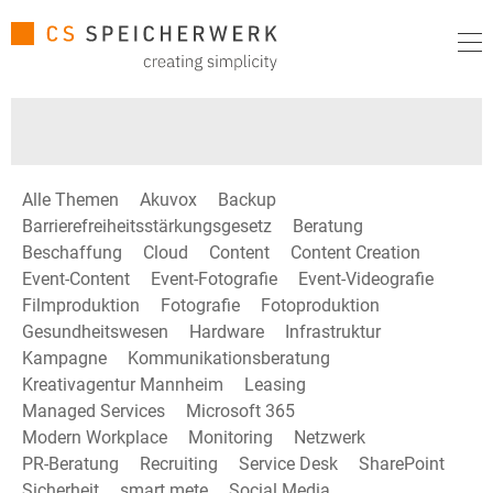
Alle Themen
Akuvox
Backup
Barrierefreiheitsstärkungsgesetz
Beratung
Beschaffung
Cloud
Content
Content Creation
Event-Content
Event-Fotografie
Event-Videografie
Filmproduktion
Fotografie
Fotoproduktion
Gesundheitswesen
Hardware
Infrastruktur
Kampagne
Kommunikationsberatung
Kreativagentur Mannheim
Leasing
Managed Services
Microsoft 365
Modern Workplace
Monitoring
Netzwerk
PR-Beratung
Recruiting
Service Desk
SharePoint
Sicherheit
smart mete
Social Media