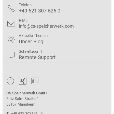
Telefon

+49 621 307 526 0
E-Mail

info@cs-speicherwerk.com
Aktuelle Themen

Unser Blog
Schnellzugriff

Remote Support



CS Speicherwerk GmbH
Fritz-Salm-Straße 1
68167 Mannheim
T: +49 621 307526 - 0