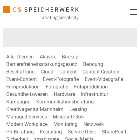
Alle Themen
Akuvox
Backup
Barrierefreiheitsstärkungsgesetz
Beratung
Beschaffung
Cloud
Content
Content Creation
Event-Content
Event-Fotografie
Event-Videografie
Filmproduktion
Fotografie
Fotoproduktion
Gesundheitswesen
Hardware
Infrastruktur
Kampagne
Kommunikationsberatung
Kreativagentur Mannheim
Leasing
Managed Services
Microsoft 365
Modern Workplace
Monitoring
Netzwerk
PR-Beratung
Recruiting
Service Desk
SharePoint
Sicherheit
smart mete
Social Media