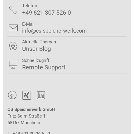
Telefon

+49 621 307 526 0
E-Mail

info@cs-speicherwerk.com
Aktuelle Themen

Unser Blog
Schnellzugriff

Remote Support



CS Speicherwerk GmbH
Fritz-Salm-Straße 1
68167 Mannheim
T: +49 621 307526 - 0