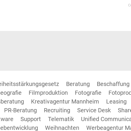
C
reiheitsstärkungsgesetz
Beratung
Beschaffung
eografie
Filmproduktion
Fotografie
Fotopro
beratung
Kreativagentur Mannheim
Leasing
PR-Beratung
Recruiting
Service Desk
Shar
tware
Support
Telematik
Unified Communica
ebentwicklung
Weihnachten
Werbeagentur M