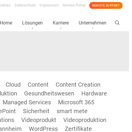
ookies
Datenschutz
Impressum
Service Portal
REMOTE SUPPORT
Home
Lösungen
Karriere
Unternehmen
Cloud
Content
Content Creation
duktion
Gesundheitswesen
Hardware
Managed Services
Microsoft 365
ePoint
Sicherheit
smart mete
tions
Videoprodukt
Videoproduktion
annheim
WordPress
Zertifikate