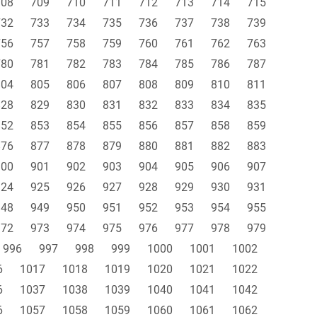
708
709
710
711
712
713
714
715
732
733
734
735
736
737
738
739
756
757
758
759
760
761
762
763
780
781
782
783
784
785
786
787
804
805
806
807
808
809
810
811
828
829
830
831
832
833
834
835
852
853
854
855
856
857
858
859
876
877
878
879
880
881
882
883
900
901
902
903
904
905
906
907
924
925
926
927
928
929
930
931
948
949
950
951
952
953
954
955
972
973
974
975
976
977
978
979
996
997
998
999
1000
1001
1002
6
1017
1018
1019
1020
1021
1022
6
1037
1038
1039
1040
1041
1042
6
1057
1058
1059
1060
1061
1062