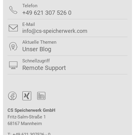
Telefon

+49 621 307 526 0
E-Mail

info@cs-speicherwerk.com
Aktuelle Themen

Unser Blog
Schnellzugriff

Remote Support



CS Speicherwerk GmbH
Fritz-Salm-Straße 1
68167 Mannheim
T: +49 621 307526 - 0