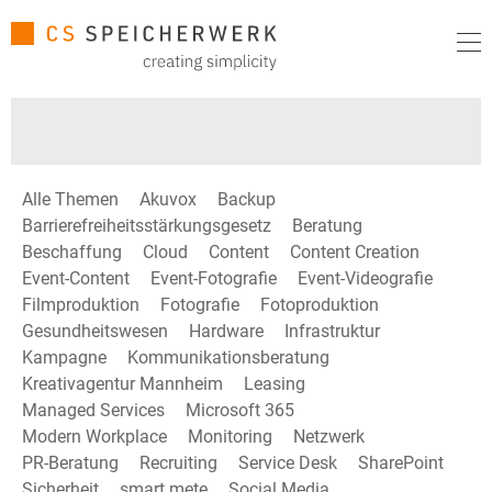
Alle Themen
Akuvox
Backup
Barrierefreiheitsstärkungsgesetz
Beratung
Beschaffung
Cloud
Content
Content Creation
Event-Content
Event-Fotografie
Event-Videografie
Filmproduktion
Fotografie
Fotoproduktion
Gesundheitswesen
Hardware
Infrastruktur
Kampagne
Kommunikationsberatung
Kreativagentur Mannheim
Leasing
Managed Services
Microsoft 365
Modern Workplace
Monitoring
Netzwerk
PR-Beratung
Recruiting
Service Desk
SharePoint
Sicherheit
smart mete
Social Media