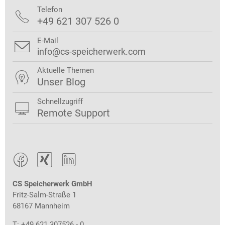
Telefon

+49 621 307 526 0
E-Mail

info@cs-speicherwerk.com
Aktuelle Themen

Unser Blog
Schnellzugriff

Remote Support



CS Speicherwerk GmbH
Fritz-Salm-Straße 1
68167 Mannheim
T: +49 621 307526 - 0