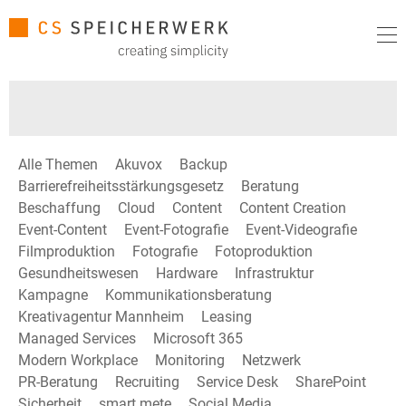
Alle Themen
Akuvox
Backup
Barrierefreiheitsstärkungsgesetz
Beratung
Beschaffung
Cloud
Content
Content Creation
Event-Content
Event-Fotografie
Event-Videografie
Filmproduktion
Fotografie
Fotoproduktion
Gesundheitswesen
Hardware
Infrastruktur
Kampagne
Kommunikationsberatung
Kreativagentur Mannheim
Leasing
Managed Services
Microsoft 365
Modern Workplace
Monitoring
Netzwerk
PR-Beratung
Recruiting
Service Desk
SharePoint
Sicherheit
smart mete
Social Media