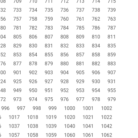
708
709
710
711
712
713
714
715
732
733
734
735
736
737
738
739
756
757
758
759
760
761
762
763
780
781
782
783
784
785
786
787
804
805
806
807
808
809
810
811
828
829
830
831
832
833
834
835
852
853
854
855
856
857
858
859
876
877
878
879
880
881
882
883
900
901
902
903
904
905
906
907
924
925
926
927
928
929
930
931
948
949
950
951
952
953
954
955
972
973
974
975
976
977
978
979
996
997
998
999
1000
1001
1002
6
1017
1018
1019
1020
1021
1022
6
1037
1038
1039
1040
1041
1042
6
1057
1058
1059
1060
1061
1062