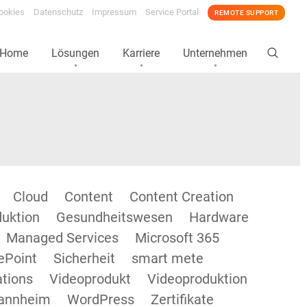
ookies
Datenschutz
Impressum
Service Portal
REMOTE SUPPORT
Home
Lösungen
Karriere
Unternehmen
Cloud
Content
Content Creation
duktion
Gesundheitswesen
Hardware
Managed Services
Microsoft 365
ePoint
Sicherheit
smart mete
tions
Videoprodukt
Videoproduktion
annheim
WordPress
Zertifikate