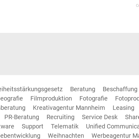
C
reiheitsstärkungsgesetz
Beratung
Beschaffung
eografie
Filmproduktion
Fotografie
Fotopro
beratung
Kreativagentur Mannheim
Leasing
PR-Beratung
Recruiting
Service Desk
Shar
tware
Support
Telematik
Unified Communica
ebentwicklung
Weihnachten
Werbeagentur M