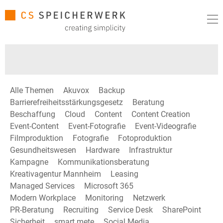
Alle Themen
Akuvox
Backup
Barrierefreiheitsstärkungsgesetz
Beratung
Beschaffung
Cloud
Content
Content Creation
Event-Content
Event-Fotografie
Event-Videografie
Filmproduktion
Fotografie
Fotoproduktion
Gesundheitswesen
Hardware
Infrastruktur
Kampagne
Kommunikationsberatung
Kreativagentur Mannheim
Leasing
Managed Services
Microsoft 365
Modern Workplace
Monitoring
Netzwerk
PR-Beratung
Recruiting
Service Desk
SharePoint
Sicherheit
smart mete
Social Media