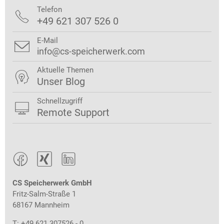
Telefon

+49 621 307 526 0
E-Mail

info@cs-speicherwerk.com
Aktuelle Themen

Unser Blog
Schnellzugriff

Remote Support



CS Speicherwerk GmbH
Fritz-Salm-Straße 1
68167 Mannheim
T: +49 621 307526 - 0