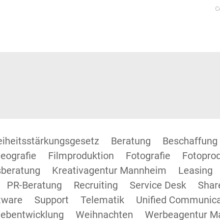
C
reiheitsstärkungsgesetz
Beratung
Beschaffung
eografie
Filmproduktion
Fotografie
Fotopro
beratung
Kreativagentur Mannheim
Leasing
PR-Beratung
Recruiting
Service Desk
Shar
tware
Support
Telematik
Unified Communica
ebentwicklung
Weihnachten
Werbeagentur M