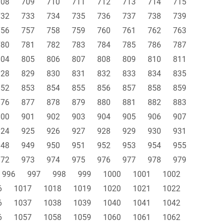
708
709
710
711
712
713
714
715
732
733
734
735
736
737
738
739
756
757
758
759
760
761
762
763
780
781
782
783
784
785
786
787
804
805
806
807
808
809
810
811
828
829
830
831
832
833
834
835
852
853
854
855
856
857
858
859
876
877
878
879
880
881
882
883
900
901
902
903
904
905
906
907
924
925
926
927
928
929
930
931
948
949
950
951
952
953
954
955
972
973
974
975
976
977
978
979
996
997
998
999
1000
1001
1002
6
1017
1018
1019
1020
1021
1022
6
1037
1038
1039
1040
1041
1042
6
1057
1058
1059
1060
1061
1062