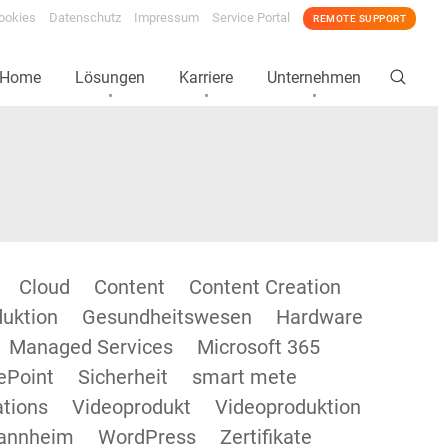
ookies
Datenschutz
Impressum
Service Portal
REMOTE SUPPORT
Home
Lösungen
Karriere
Unternehmen
Cloud
Content
Content Creation
duktion
Gesundheitswesen
Hardware
Managed Services
Microsoft 365
ePoint
Sicherheit
smart mete
tions
Videoprodukt
Videoproduktion
annheim
WordPress
Zertifikate