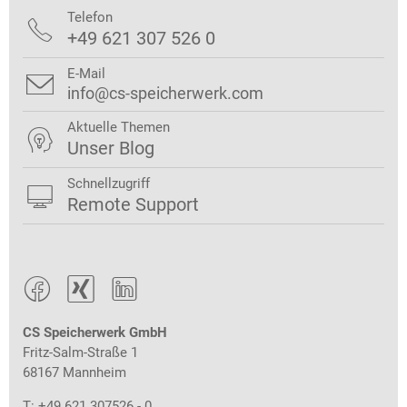
Telefon

+49 621 307 526 0
E-Mail

info@cs-speicherwerk.com
Aktuelle Themen

Unser Blog
Schnellzugriff

Remote Support



CS Speicherwerk GmbH
Fritz-Salm-Straße 1
68167 Mannheim
T: +49 621 307526 - 0