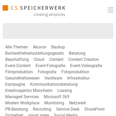
Alle Themen
Akuvox
Backup
Barrierefreiheitsstärkungsgesetz
Beratung
Beschaffung
Cloud
Content
Content Creation
Event-Content
Event-Fotografie
Event-Videografie
Filmproduktion
Fotografie
Fotoproduktion
Gesundheitswesen
Hardware
Infrastruktur
Kampagne
Kommunikationsberatung
Kreativagentur Mannheim
Leasing
Managed Services
Microsoft 365
Modern Workplace
Monitoring
Netzwerk
PR-Beratung
Recruiting
Service Desk
SharePoint
Sicherheit
smart mete
Social Media