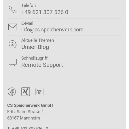
Telefon

+49 621 307 526 0
E-Mail

info@cs-speicherwerk.com
Aktuelle Themen

Unser Blog
Schnellzugriff

Remote Support



CS Speicherwerk GmbH
Fritz-Salm-Straße 1
68167 Mannheim
T: +49 621 307526 - 0