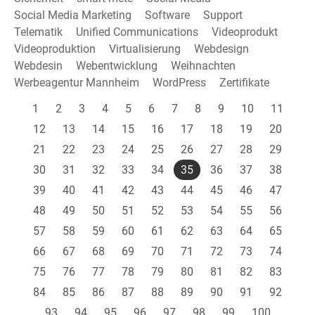
Social Media Marketing
Software
Support
Telematik
Unified Communications
Videoprodukt
Videoproduktion
Virtualisierung
Webdesign
Webdesin
Webentwicklung
Weihnachten
Werbeagentur Mannheim
WordPress
Zertifikate
1
2
3
4
5
6
7
8
9
10
11
12
13
14
15
16
17
18
19
20
21
22
23
24
25
26
27
28
29
30
31
32
33
34
35
36
37
38
39
40
41
42
43
44
45
46
47
48
49
50
51
52
53
54
55
56
57
58
59
60
61
62
63
64
65
66
67
68
69
70
71
72
73
74
75
76
77
78
79
80
81
82
83
84
85
86
87
88
89
90
91
92
93
94
95
96
97
98
99
100