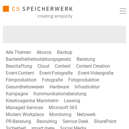
Alle Themen
Akuvox
Backup
Barrierefreiheitsstärkungsgesetz
Beratung
Beschaffung
Cloud
Content
Content Creation
Event-Content
Event-Fotografie
Event-Videografie
Filmproduktion
Fotografie
Fotoproduktion
Gesundheitswesen
Hardware
Infrastruktur
Kampagne
Kommunikationsberatung
Kreativagentur Mannheim
Leasing
Managed Services
Microsoft 365
Modern Workplace
Monitoring
Netzwerk
PR-Beratung
Recruiting
Service Desk
SharePoint
Sicherheit
smart mete
Social Media