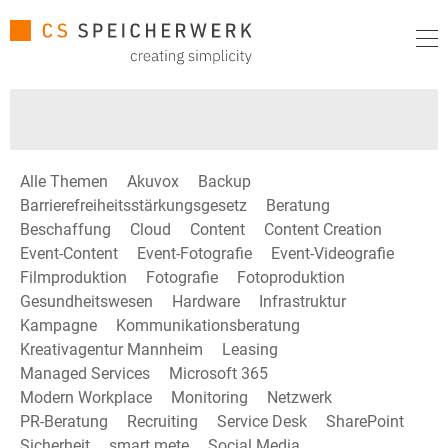
Alle Themen
Akuvox
Backup
Barrierefreiheitsstärkungsgesetz
Beratung
Beschaffung
Cloud
Content
Content Creation
Event-Content
Event-Fotografie
Event-Videografie
Filmproduktion
Fotografie
Fotoproduktion
Gesundheitswesen
Hardware
Infrastruktur
Kampagne
Kommunikationsberatung
Kreativagentur Mannheim
Leasing
Managed Services
Microsoft 365
Modern Workplace
Monitoring
Netzwerk
PR-Beratung
Recruiting
Service Desk
SharePoint
Sicherheit
smart mete
Social Media