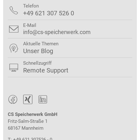
Telefon

+49 621 307 526 0
E-Mail

info@cs-speicherwerk.com
Aktuelle Themen

Unser Blog
Schnellzugriff

Remote Support



CS Speicherwerk GmbH
Fritz-Salm-Straße 1
68167 Mannheim
T: +49 621 307526 - 0