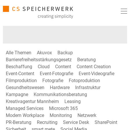
Alle Themen
Akuvox
Backup
Barrierefreiheitsstärkungsgesetz
Beratung
Beschaffung
Cloud
Content
Content Creation
Event-Content
Event-Fotografie
Event-Videografie
Filmproduktion
Fotografie
Fotoproduktion
Gesundheitswesen
Hardware
Infrastruktur
Kampagne
Kommunikationsberatung
Kreativagentur Mannheim
Leasing
Managed Services
Microsoft 365
Modern Workplace
Monitoring
Netzwerk
PR-Beratung
Recruiting
Service Desk
SharePoint
Sicherheit
smart mete
Social Media