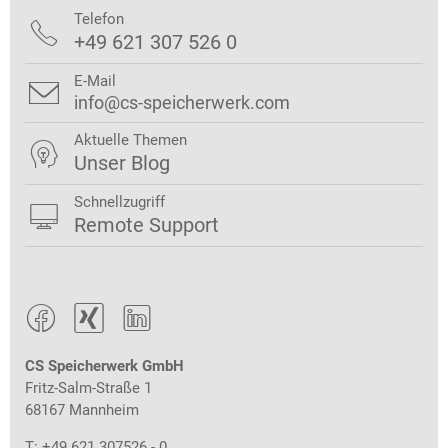
Telefon

+49 621 307 526 0
E-Mail

info@cs-speicherwerk.com
Aktuelle Themen

Unser Blog
Schnellzugriff

Remote Support



CS Speicherwerk GmbH
Fritz-Salm-Straße 1
68167 Mannheim
T: +49 621 307526 - 0