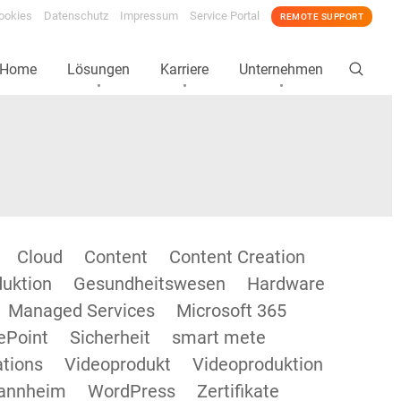
ookies
Datenschutz
Impressum
Service Portal
REMOTE SUPPORT
Home
Lösungen
Karriere
Unternehmen
Cloud
Content
Content Creation
duktion
Gesundheitswesen
Hardware
Managed Services
Microsoft 365
ePoint
Sicherheit
smart mete
tions
Videoprodukt
Videoproduktion
annheim
WordPress
Zertifikate