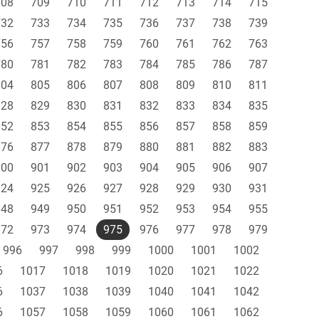
708
709
710
711
712
713
714
715
732
733
734
735
736
737
738
739
756
757
758
759
760
761
762
763
780
781
782
783
784
785
786
787
804
805
806
807
808
809
810
811
828
829
830
831
832
833
834
835
852
853
854
855
856
857
858
859
876
877
878
879
880
881
882
883
900
901
902
903
904
905
906
907
924
925
926
927
928
929
930
931
948
949
950
951
952
953
954
955
972
973
974
975
976
977
978
979
996
997
998
999
1000
1001
1002
6
1017
1018
1019
1020
1021
1022
6
1037
1038
1039
1040
1041
1042
6
1057
1058
1059
1060
1061
1062