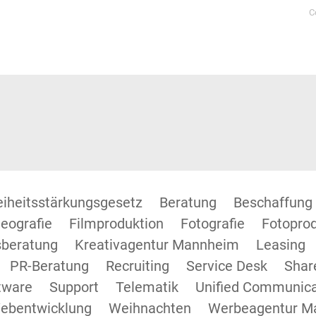
C
reiheitsstärkungsgesetz
Beratung
Beschaffung
eografie
Filmproduktion
Fotografie
Fotopro
beratung
Kreativagentur Mannheim
Leasing
PR-Beratung
Recruiting
Service Desk
Shar
tware
Support
Telematik
Unified Communica
ebentwicklung
Weihnachten
Werbeagentur M