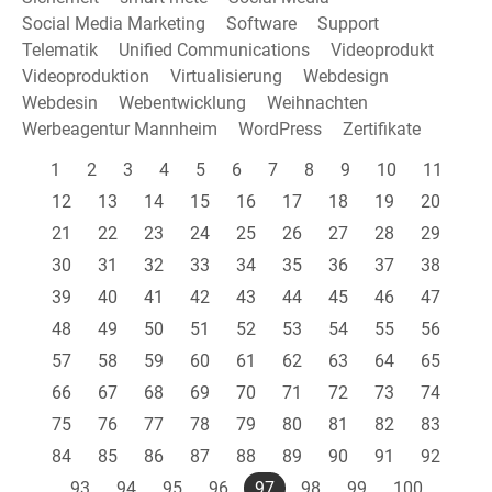
Social Media Marketing
Software
Support
Telematik
Unified Communications
Videoprodukt
Videoproduktion
Virtualisierung
Webdesign
Webdesin
Webentwicklung
Weihnachten
Werbeagentur Mannheim
WordPress
Zertifikate
1
2
3
4
5
6
7
8
9
10
11
12
13
14
15
16
17
18
19
20
21
22
23
24
25
26
27
28
29
30
31
32
33
34
35
36
37
38
39
40
41
42
43
44
45
46
47
48
49
50
51
52
53
54
55
56
57
58
59
60
61
62
63
64
65
66
67
68
69
70
71
72
73
74
75
76
77
78
79
80
81
82
83
84
85
86
87
88
89
90
91
92
93
94
95
96
97
98
99
100