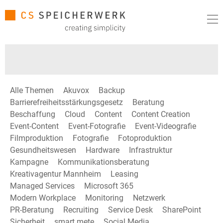
Alle Themen
Akuvox
Backup
Barrierefreiheitsstärkungsgesetz
Beratung
Beschaffung
Cloud
Content
Content Creation
Event-Content
Event-Fotografie
Event-Videografie
Filmproduktion
Fotografie
Fotoproduktion
Gesundheitswesen
Hardware
Infrastruktur
Kampagne
Kommunikationsberatung
Kreativagentur Mannheim
Leasing
Managed Services
Microsoft 365
Modern Workplace
Monitoring
Netzwerk
PR-Beratung
Recruiting
Service Desk
SharePoint
Sicherheit
smart mete
Social Media