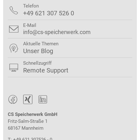
Telefon

+49 621 307 526 0
E-Mail

info@cs-speicherwerk.com
Aktuelle Themen

Unser Blog
Schnellzugriff

Remote Support



CS Speicherwerk GmbH
Fritz-Salm-Straße 1
68167 Mannheim
T: +49 621 307526 - 0