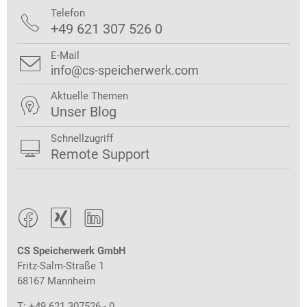
Telefon

+49 621 307 526 0
E-Mail

info@cs-speicherwerk.com
Aktuelle Themen

Unser Blog
Schnellzugriff

Remote Support



CS Speicherwerk GmbH
Fritz-Salm-Straße 1
68167 Mannheim
T: +49 621 307526 - 0