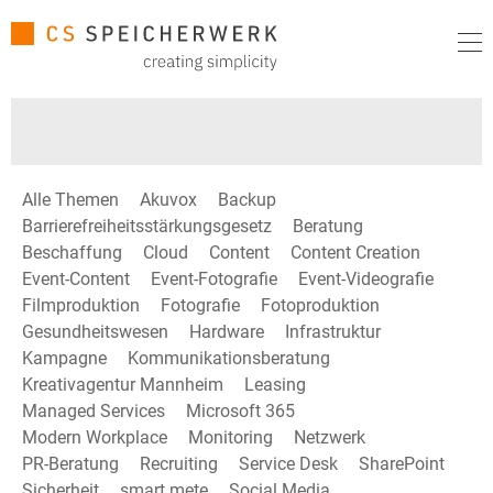
Alle Themen
Akuvox
Backup
Barrierefreiheitsstärkungsgesetz
Beratung
Beschaffung
Cloud
Content
Content Creation
Event-Content
Event-Fotografie
Event-Videografie
Filmproduktion
Fotografie
Fotoproduktion
Gesundheitswesen
Hardware
Infrastruktur
Kampagne
Kommunikationsberatung
Kreativagentur Mannheim
Leasing
Managed Services
Microsoft 365
Modern Workplace
Monitoring
Netzwerk
PR-Beratung
Recruiting
Service Desk
SharePoint
Sicherheit
smart mete
Social Media