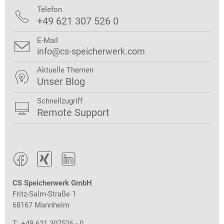
Telefon

+49 621 307 526 0
E-Mail

info@cs-speicherwerk.com
Aktuelle Themen

Unser Blog
Schnellzugriff

Remote Support



CS Speicherwerk GmbH
Fritz-Salm-Straße 1
68167 Mannheim
T: +49 621 307526 - 0