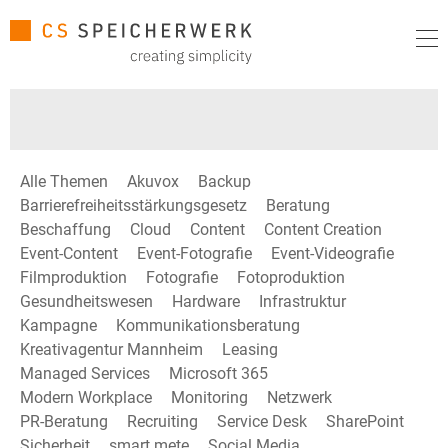
Alle Themen
Akuvox
Backup
Barrierefreiheitsstärkungsgesetz
Beratung
Beschaffung
Cloud
Content
Content Creation
Event-Content
Event-Fotografie
Event-Videografie
Filmproduktion
Fotografie
Fotoproduktion
Gesundheitswesen
Hardware
Infrastruktur
Kampagne
Kommunikationsberatung
Kreativagentur Mannheim
Leasing
Managed Services
Microsoft 365
Modern Workplace
Monitoring
Netzwerk
PR-Beratung
Recruiting
Service Desk
SharePoint
Sicherheit
smart mete
Social Media