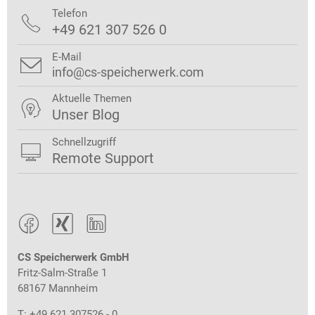
Telefon

+49 621 307 526 0
E-Mail

info@cs-speicherwerk.com
Aktuelle Themen

Unser Blog
Schnellzugriff

Remote Support



CS Speicherwerk GmbH
Fritz-Salm-Straße 1
68167 Mannheim
T: +49 621 307526 - 0