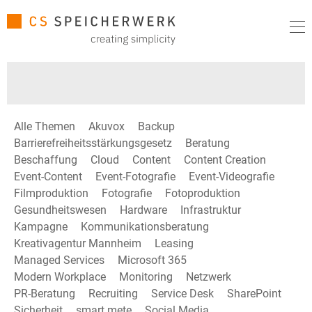
Alle Themen
Akuvox
Backup
Barrierefreiheitsstärkungsgesetz
Beratung
Beschaffung
Cloud
Content
Content Creation
Event-Content
Event-Fotografie
Event-Videografie
Filmproduktion
Fotografie
Fotoproduktion
Gesundheitswesen
Hardware
Infrastruktur
Kampagne
Kommunikationsberatung
Kreativagentur Mannheim
Leasing
Managed Services
Microsoft 365
Modern Workplace
Monitoring
Netzwerk
PR-Beratung
Recruiting
Service Desk
SharePoint
Sicherheit
smart mete
Social Media