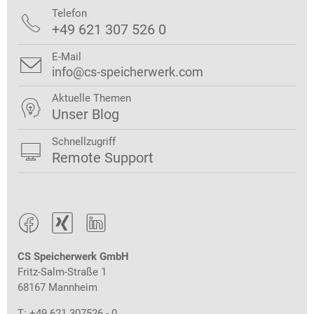
Telefon

+49 621 307 526 0
E-Mail

info@cs-speicherwerk.com
Aktuelle Themen

Unser Blog
Schnellzugriff

Remote Support



CS Speicherwerk GmbH
Fritz-Salm-Straße 1
68167 Mannheim
T: +49 621 307526 - 0