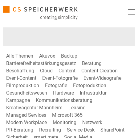
Alle Themen
Akuvox
Backup
Barrierefreiheitsstärkungsgesetz
Beratung
Beschaffung
Cloud
Content
Content Creation
Event-Content
Event-Fotografie
Event-Videografie
Filmproduktion
Fotografie
Fotoproduktion
Gesundheitswesen
Hardware
Infrastruktur
Kampagne
Kommunikationsberatung
Kreativagentur Mannheim
Leasing
Managed Services
Microsoft 365
Modern Workplace
Monitoring
Netzwerk
PR-Beratung
Recruiting
Service Desk
SharePoint
Sicherheit
smart mete
Social Media