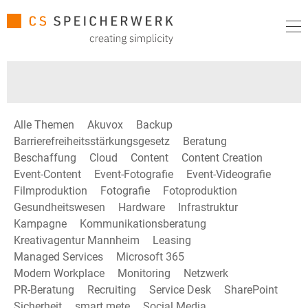
Alle Themen
Akuvox
Backup
Barrierefreiheitsstärkungsgesetz
Beratung
Beschaffung
Cloud
Content
Content Creation
Event-Content
Event-Fotografie
Event-Videografie
Filmproduktion
Fotografie
Fotoproduktion
Gesundheitswesen
Hardware
Infrastruktur
Kampagne
Kommunikationsberatung
Kreativagentur Mannheim
Leasing
Managed Services
Microsoft 365
Modern Workplace
Monitoring
Netzwerk
PR-Beratung
Recruiting
Service Desk
SharePoint
Sicherheit
smart mete
Social Media