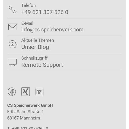
Telefon

+49 621 307 526 0
E-Mail

info@cs-speicherwerk.com
Aktuelle Themen

Unser Blog
Schnellzugriff

Remote Support



CS Speicherwerk GmbH
Fritz-Salm-Straße 1
68167 Mannheim
T: +49 621 307526 - 0