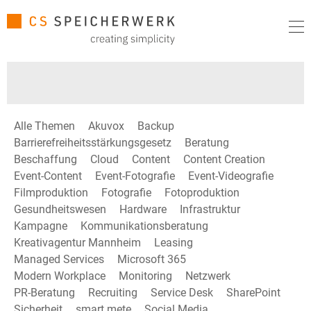
Alle Themen
Akuvox
Backup
Barrierefreiheitsstärkungsgesetz
Beratung
Beschaffung
Cloud
Content
Content Creation
Event-Content
Event-Fotografie
Event-Videografie
Filmproduktion
Fotografie
Fotoproduktion
Gesundheitswesen
Hardware
Infrastruktur
Kampagne
Kommunikationsberatung
Kreativagentur Mannheim
Leasing
Managed Services
Microsoft 365
Modern Workplace
Monitoring
Netzwerk
PR-Beratung
Recruiting
Service Desk
SharePoint
Sicherheit
smart mete
Social Media