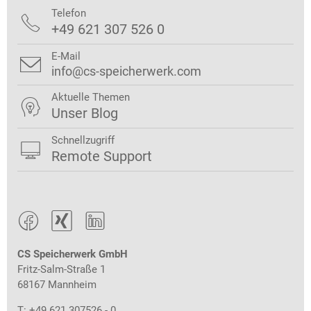
Telefon

+49 621 307 526 0
E-Mail

info@cs-speicherwerk.com
Aktuelle Themen

Unser Blog
Schnellzugriff

Remote Support



CS Speicherwerk GmbH
Fritz-Salm-Straße 1
68167 Mannheim
T: +49 621 307526 - 0