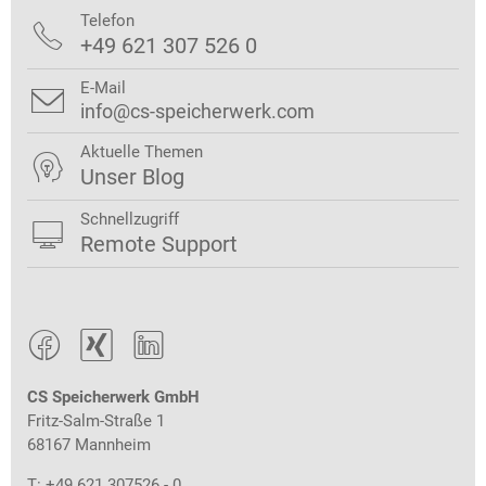
Telefon

+49 621 307 526 0
E-Mail

info@cs-speicherwerk.com
Aktuelle Themen

Unser Blog
Schnellzugriff

Remote Support



CS Speicherwerk GmbH
Fritz-Salm-Straße 1
68167 Mannheim
T: +49 621 307526 - 0