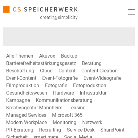
Alle Themen
Akuvox
Backup
Barrierefreiheitsstärkungsgesetz
Beratung
Beschaffung
Cloud
Content
Content Creation
Event-Content
Event-Fotografie
Event-Videografie
Filmproduktion
Fotografie
Fotoproduktion
Gesundheitswesen
Hardware
Infrastruktur
Kampagne
Kommunikationsberatung
Kreativagentur Mannheim
Leasing
Managed Services
Microsoft 365
Modern Workplace
Monitoring
Netzwerk
PR-Beratung
Recruiting
Service Desk
SharePoint
Sicherheit
smart mete
Social Media