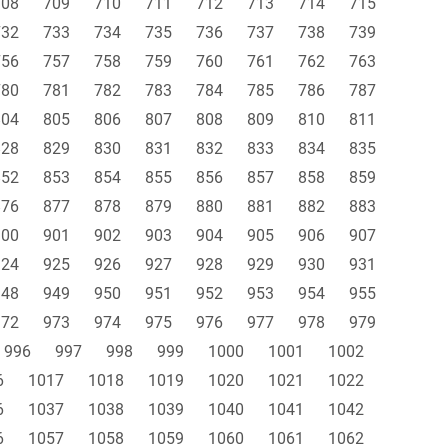
708
709
710
711
712
713
714
715
732
733
734
735
736
737
738
739
756
757
758
759
760
761
762
763
780
781
782
783
784
785
786
787
804
805
806
807
808
809
810
811
828
829
830
831
832
833
834
835
852
853
854
855
856
857
858
859
876
877
878
879
880
881
882
883
900
901
902
903
904
905
906
907
924
925
926
927
928
929
930
931
948
949
950
951
952
953
954
955
972
973
974
975
976
977
978
979
996
997
998
999
1000
1001
1002
6
1017
1018
1019
1020
1021
1022
6
1037
1038
1039
1040
1041
1042
6
1057
1058
1059
1060
1061
1062