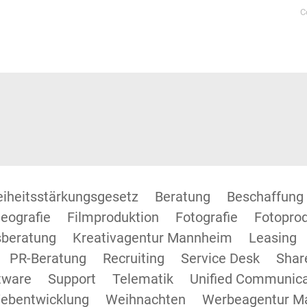
C
reiheitsstärkungsgesetz
Beratung
Beschaffung
eografie
Filmproduktion
Fotografie
Fotopro
beratung
Kreativagentur Mannheim
Leasing
PR-Beratung
Recruiting
Service Desk
Shar
tware
Support
Telematik
Unified Communica
ebentwicklung
Weihnachten
Werbeagentur M