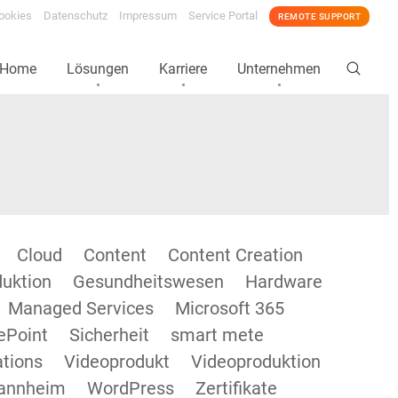
ookies
Datenschutz
Impressum
Service Portal
REMOTE SUPPORT
Home
Lösungen
Karriere
Unternehmen
Cloud
Content
Content Creation
duktion
Gesundheitswesen
Hardware
Managed Services
Microsoft 365
ePoint
Sicherheit
smart mete
tions
Videoprodukt
Videoproduktion
annheim
WordPress
Zertifikate