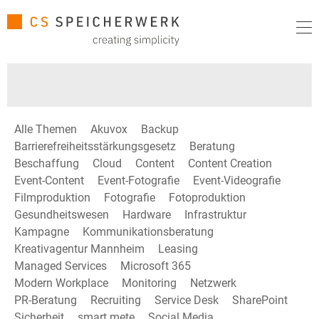
Alle Themen
Akuvox
Backup
Barrierefreiheitsstärkungsgesetz
Beratung
Beschaffung
Cloud
Content
Content Creation
Event-Content
Event-Fotografie
Event-Videografie
Filmproduktion
Fotografie
Fotoproduktion
Gesundheitswesen
Hardware
Infrastruktur
Kampagne
Kommunikationsberatung
Kreativagentur Mannheim
Leasing
Managed Services
Microsoft 365
Modern Workplace
Monitoring
Netzwerk
PR-Beratung
Recruiting
Service Desk
SharePoint
Sicherheit
smart mete
Social Media