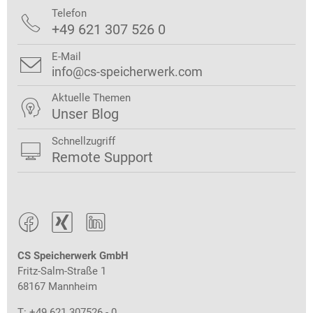
Telefon

+49 621 307 526 0
E-Mail

info@cs-speicherwerk.com
Aktuelle Themen

Unser Blog
Schnellzugriff

Remote Support



CS Speicherwerk GmbH
Fritz-Salm-Straße 1
68167 Mannheim
T: +49 621 307526 - 0